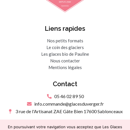
Liens rapides
Nos petits formats
Le coin des glaciers
Les glaces bio de Pauline
Nous contacter
Mentions légales
Contact
05 46 02 89 50
info.commande@glacesduverger.fr
3 rue de l'Artisanat ZAE Gâte Bien 17600 Sablonceaux
Notre actualité
En poursuivant votre navigation vous acceptez que Les Glaces