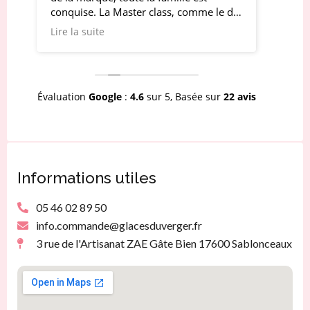
La Master class, comme le dit
reglise, pistache et celle au
olaaaa c'est que du Bonheu
e
Lire la suite
papilles
Évaluation
Google
:
4.6
sur 5,
Basée sur
22 avis
Informations utiles
05 46 02 89 50
info.commande@glacesduverger.fr
3 rue de l'Artisanat ZAE Gâte Bien 17600 Sablonceaux